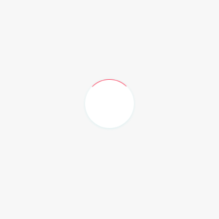
我们是一家集高端底蕴和低调奢华于一身的男士休闲，提供
拔罐、足疗按摩、刮痧、私人茶道、足道、高端水疗等多元
化的服务套餐!我们的技师们资历丰富，手法娴熟轻柔，让
你感受到一
柳州桑拿网
以高標準來嚴格要求服務人員，讓我們在擁有健康體魄的同
時，也保證了身心的健康何樂而不為呢?會所交通方便，服
務一流，定期培訓高端服務人才，會所擁有先進的設備，頂
級的產品，優質的服